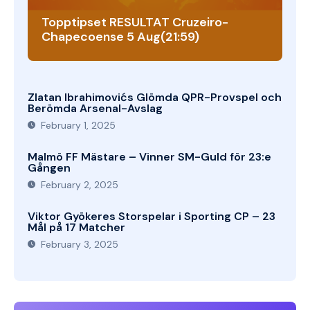
Topptipset RESULTAT Cruzeiro-
Chapecoense 5 Aug(21:59)
Zlatan Ibrahimovićs Glömda QPR-Provspel och
Berömda Arsenal-Avslag
February 1, 2025
Malmö FF Mästare – Vinner SM-Guld för 23:e
Gången
February 2, 2025
Viktor Gyökeres Storspelar i Sporting CP – 23
Mål på 17 Matcher
February 3, 2025