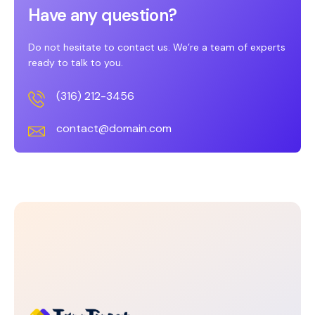
Have any question?
Do not hesitate to contact us. We’re a team of experts
ready to talk to you.
(316) 212-3456
contact@domain.com