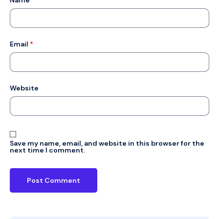
Name
*
Email
*
Website
Save my name, email, and website in this browser for the
next time I comment.