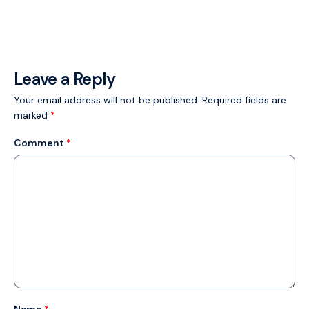
Leave a Reply
Your email address will not be published.
Required fields are
marked
*
Comment
*