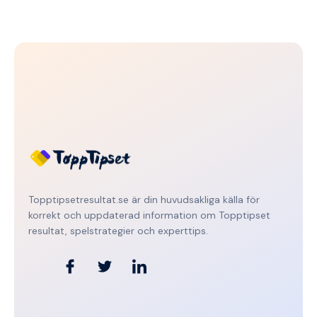
Topptipsetresultat.se är din huvudsakliga källa för
korrekt och uppdaterad information om Topptipset
resultat, spelstrategier och experttips.