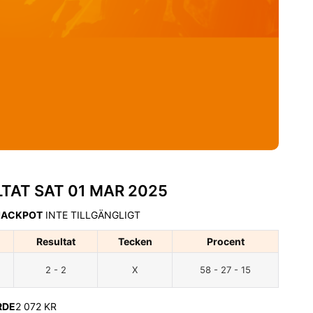
LTAT
SAT 01 MAR 2025
JACKPOT
INTE TILLGÄNGLIGT
Resultat
Tecken
Procent
2 - 2
X
58 - 27 - 15
RDE
2 072 KR