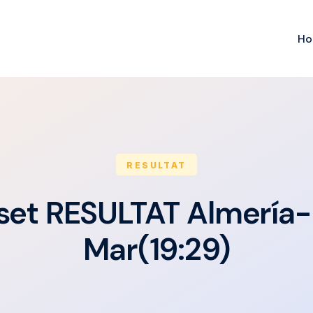
Ho
RESULTAT
set RESULTAT Almería-
Mar(19:29)