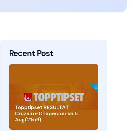
Recent Post
Topptipset RESULTAT
Cruzeiro-Chapecoense 5
Aug(21:59)