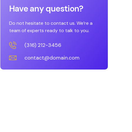
Have any question?
Do not hesitate to contact us. We’re a
team of experts ready to talk to you.
(316) 212-3456
contact@domain.com