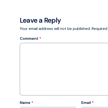
Leave a Reply
Your email address will not be published.
Required
Comment
*
Name
*
Email
*