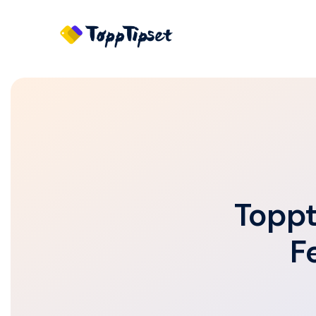
Toppt
F