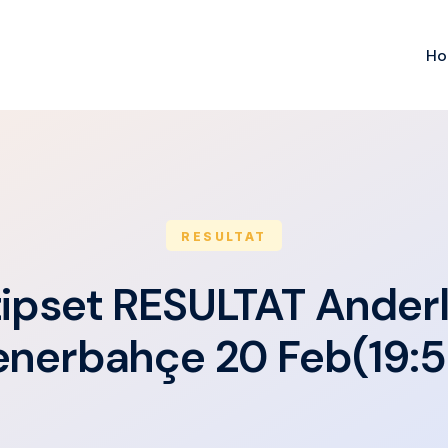
Ho
RESULTAT
ipset RESULTAT Ander
enerbahçe 20 Feb(19:5