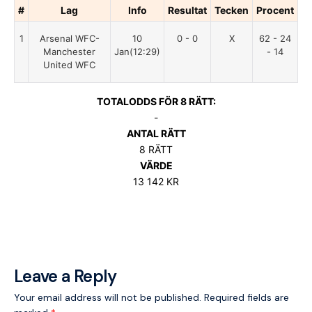
#
Lag
Info
Resultat
Tecken
Procent
1
Arsenal WFC-
10
0 - 0
X
62 - 24
Manchester
Jan(12:29)
- 14
United WFC
TOTALODDS FÖR 8 RÄTT:
-
ANTAL RÄTT
8 RÄTT
VÄRDE
13 142 KR
Leave a Reply
Your email address will not be published.
Required fields are