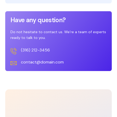
Have any question?
Do not hesitate to contact us. We’re a team of experts
ready to talk to you.
(316) 212-3456
contact@domain.com