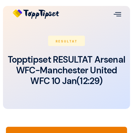
RESULTAT
Topptipset RESULTAT Arsenal
WFC-Manchester United
WFC 10 Jan(12:29)