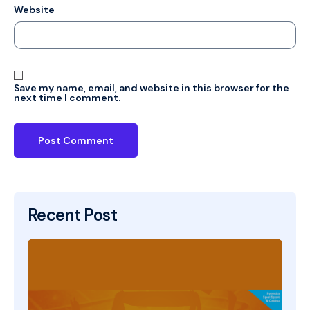
Website
Save my name, email, and website in this browser for the
next time I comment.
Recent Post