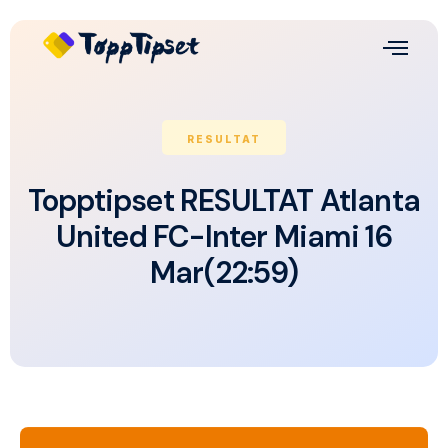
RESULTAT
Topptipset RESULTAT Atlanta
United FC-Inter Miami 16
Mar(22:59)