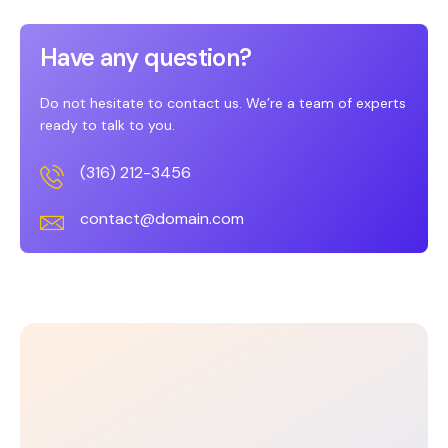
Have any question?
Do not hesitate to contact us. We’re a team of experts
ready to talk to you.
(316) 212-3456
contact@domain.com