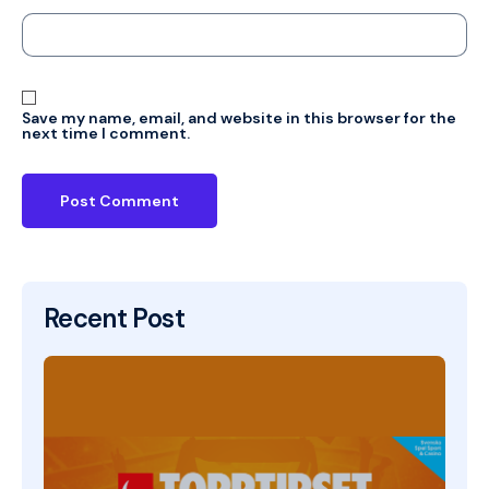
Save my name, email, and website in this browser for the
next time I comment.
Recent Post