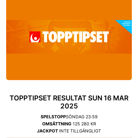
TOPPTIPSET RESULTAT
SUN 16 MAR
2025
SPELSTOPP
SÖNDAG 23:59
OMSÄTTNING
125 280 KR
JACKPOT
INTE TILLGÄNGLIGT