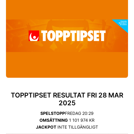
TOPPTIPSET RESULTAT
FRI 28 MAR
2025
SPELSTOPP
FREDAG 20:29
OMSÄTTNING
1 101 974 KR
JACKPOT
INTE TILLGÄNGLIGT