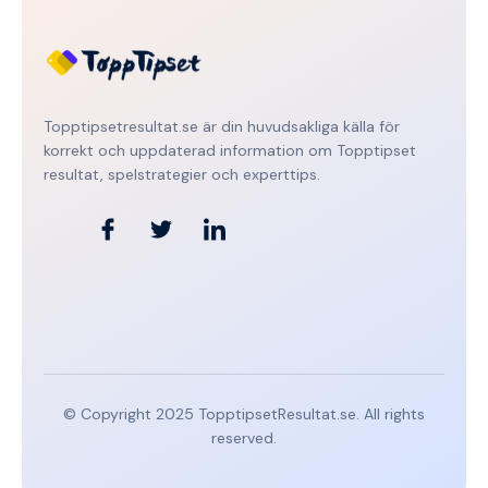
Topptipsetresultat.se är din huvudsakliga källa för
korrekt och uppdaterad information om Topptipset
resultat, spelstrategier och experttips.
© Copyright 2025 TopptipsetResultat.se. All rights
reserved.