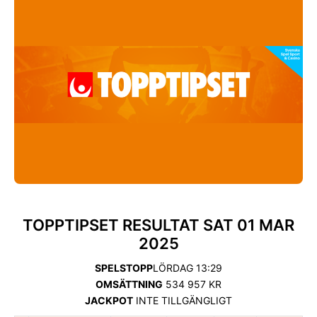
TOPPTIPSET RESULTAT
SAT 01 MAR
2025
SPELSTOPP
LÖRDAG 13:29
OMSÄTTNING
534 957 KR
JACKPOT
INTE TILLGÄNGLIGT