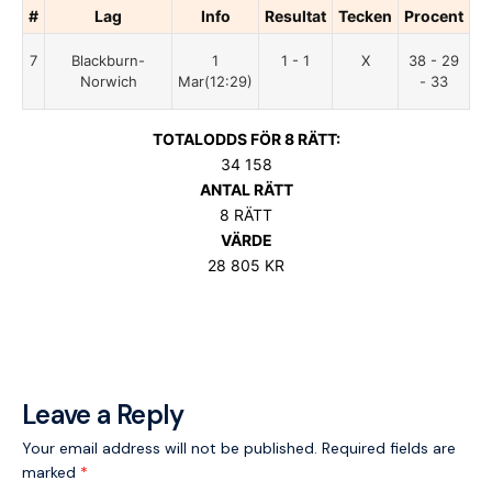
#
Lag
Info
Resultat
Tecken
Procent
7
Blackburn-
1
1 - 1
X
38 - 29
Norwich
Mar(12:29)
- 33
TOTALODDS FÖR 8 RÄTT:
34 158
ANTAL RÄTT
8 RÄTT
VÄRDE
28 805 KR
Leave a Reply
Your email address will not be published.
Required fields are
marked
*