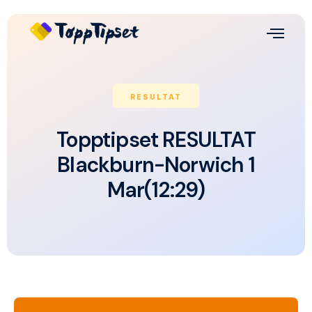
RESULTAT
Topptipset RESULTAT
Blackburn-Norwich 1
Mar(12:29)