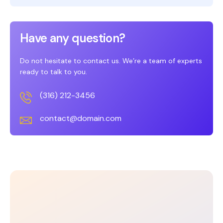
Have any question?
Do not hesitate to contact us. We’re a team of experts
ready to talk to you.
(316) 212-3456
contact@domain.com