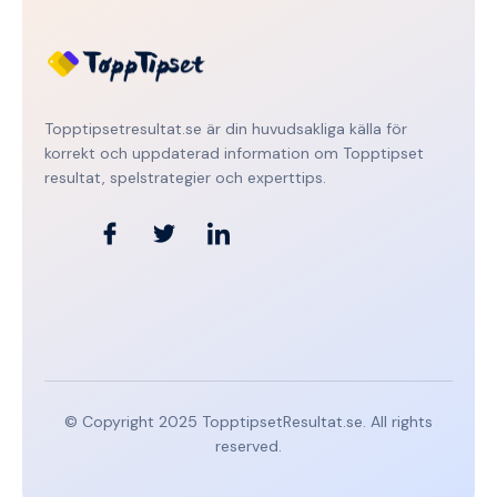
Topptipsetresultat.se är din huvudsakliga källa för
korrekt och uppdaterad information om Topptipset
resultat, spelstrategier och experttips.
© Copyright 2025 TopptipsetResultat.se. All rights
reserved.