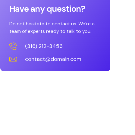
Have any question?
Do not hesitate to contact us. We’re a
team of experts ready to talk to you.
(316) 212-3456
contact@domain.com