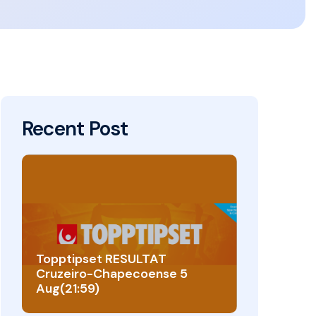
Recent Post
Topptipset RESULTAT
Cruzeiro-Chapecoense 5
Aug(21:59)