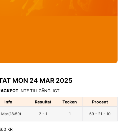
LTAT
MON 24 MAR 2025
JACKPOT
INTE TILLGÄNGLIGT
Info
Resultat
Tecken
Procent
 Mar(18:59)
2 - 1
1
69 - 21 - 10
E
60 KR