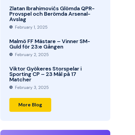
Zlatan Ibrahimovićs Glömda QPR-
Provspel och Berömda Arsenal-
Avslag
February 1, 2025
Malmö FF Mästare – Vinner SM-
Guld för 23:e Gången
February 2, 2025
Viktor Gyökeres Storspelar i
Sporting CP – 23 Mål på 17
Matcher
February 3, 2025
More Blog