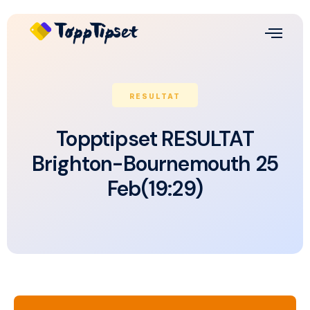
RESULTAT
Topptipset RESULTAT
Brighton-Bournemouth 25
Feb(19:29)