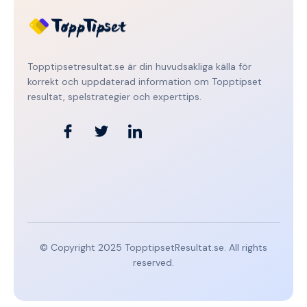
Topptipsetresultat.se är din huvudsakliga källa för
korrekt och uppdaterad information om Topptipset
resultat, spelstrategier och experttips.
© Copyright 2025 TopptipsetResultat.se. All rights
reserved.