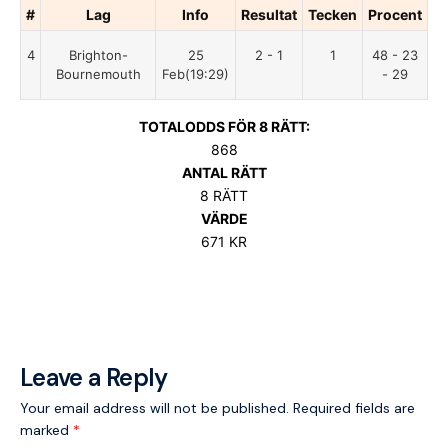
#
Lag
Info
Resultat
Tecken
Procent
4
Brighton-
25
2 - 1
1
48 - 23
Bournemouth
Feb(19:29)
- 29
TOTALODDS FÖR 8 RÄTT:
868
ANTAL RÄTT
8 RÄTT
VÄRDE
671 KR
Leave a Reply
Your email address will not be published.
Required fields are
marked
*