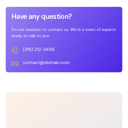
Have any question?
Do not hesitate to contact us. We’re a team of experts
ready to talk to you.
(316) 212-3456
contact@domain.com