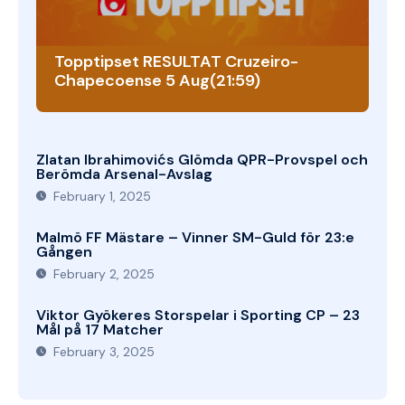
Topptipset RESULTAT Cruzeiro-
Chapecoense 5 Aug(21:59)
Zlatan Ibrahimovićs Glömda QPR-Provspel och
Berömda Arsenal-Avslag
February 1, 2025
Malmö FF Mästare – Vinner SM-Guld för 23:e
Gången
February 2, 2025
Viktor Gyökeres Storspelar i Sporting CP – 23
Mål på 17 Matcher
February 3, 2025