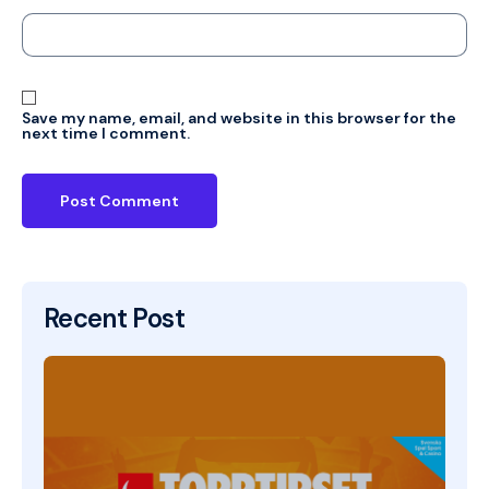
Save my name, email, and website in this browser for the
next time I comment.
Recent Post