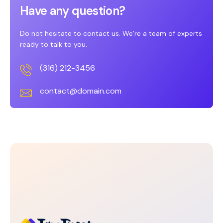
Have any question?
Do not hesitate to contact us. We’re a team of experts
ready to talk to you.
(316) 212-3456
contact@domain.com