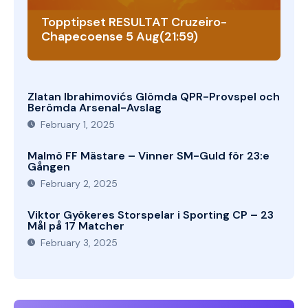
Topptipset RESULTAT Cruzeiro-
Chapecoense 5 Aug(21:59)
Zlatan Ibrahimovićs Glömda QPR-Provspel och
Berömda Arsenal-Avslag
February 1, 2025
Malmö FF Mästare – Vinner SM-Guld för 23:e
Gången
February 2, 2025
Viktor Gyökeres Storspelar i Sporting CP – 23
Mål på 17 Matcher
February 3, 2025