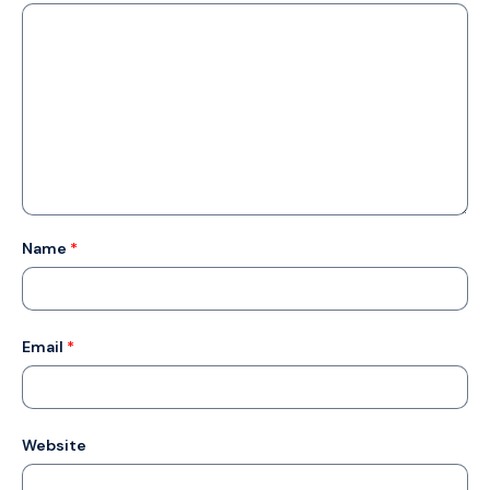
Name
*
Email
*
Website