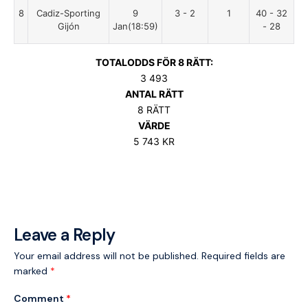
8
Cadiz-Sporting
9
3 - 2
1
40 - 32
Gijón
Jan(18:59)
- 28
TOTALODDS FÖR 8 RÄTT:
3 493
ANTAL RÄTT
8 RÄTT
VÄRDE
5 743 KR
Leave a Reply
Your email address will not be published.
Required fields are
marked
*
Comment
*