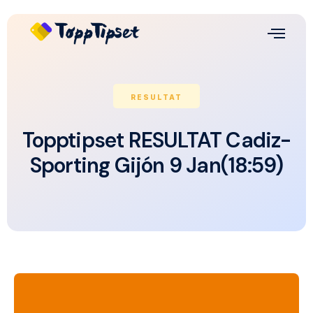
RESULTAT
Topptipset RESULTAT Cadiz-
Sporting Gijón 9 Jan(18:59)