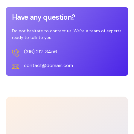
Have any question?
Do not hesitate to contact us. We’re a team of experts
ready to talk to you.
(316) 212-3456
contact@domain.com