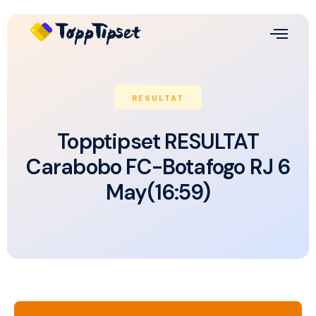
RESULTAT
Topptipset RESULTAT
Carabobo FC-Botafogo RJ 6
May(16:59)