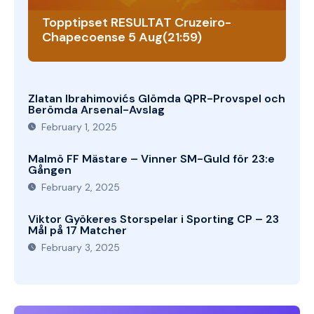
Topptipset RESULTAT Cruzeiro-
Chapecoense 5 Aug(21:59)
Zlatan Ibrahimovićs Glömda QPR-Provspel och
Berömda Arsenal-Avslag
February 1, 2025
Malmö FF Mästare – Vinner SM-Guld för 23:e
Gången
February 2, 2025
Viktor Gyökeres Storspelar i Sporting CP – 23
Mål på 17 Matcher
February 3, 2025