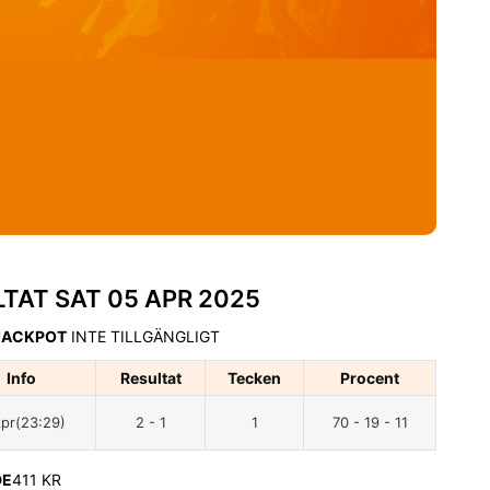
LTAT
SAT 05 APR 2025
JACKPOT
INTE TILLGÄNGLIGT
Info
Resultat
Tecken
Procent
pr(23:29)
2 - 1
1
70 - 19 - 11
DE
411 KR