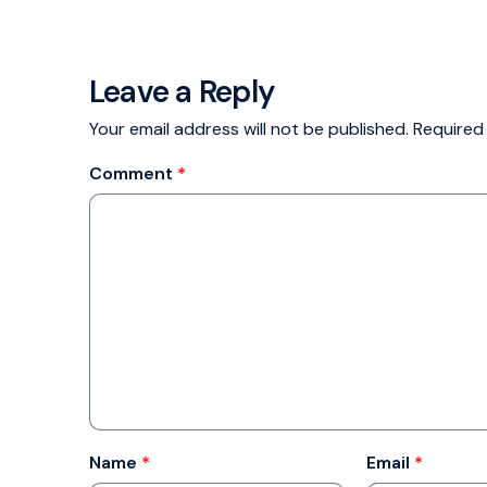
Leave a Reply
Your email address will not be published.
Required
Comment
*
Name
*
Email
*