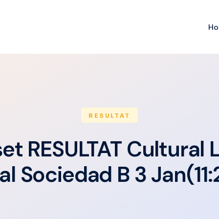
Ho
RESULTAT
et RESULTAT Cultural
al Sociedad B 3 Jan(11: