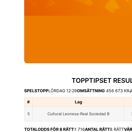
TOPPTIPSET RESU
SPELSTOPP
LÖRDAG 12:29
OMSÄTTNING
456 673 KR
#
Lag
5
Cultural Leonesa-Real Sociedad B
TOTALODDS FÖR 8 RÄTT:
1 716
ANTAL RÄTT
8 RÄTT
VÄ