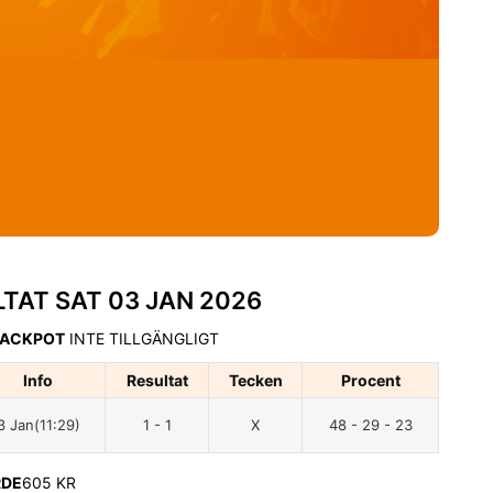
LTAT
SAT 03 JAN 2026
JACKPOT
INTE TILLGÄNGLIGT
Info
Resultat
Tecken
Procent
3 Jan(11:29)
1 - 1
X
48 - 29 - 23
RDE
605 KR