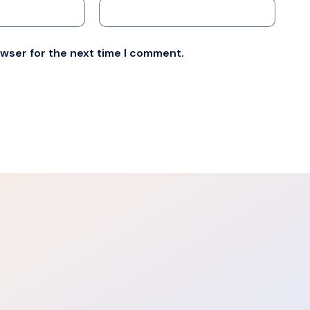
owser for the next time I comment.