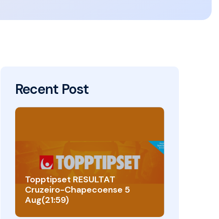
Recent Post
Topptipset RESULTAT
Cruzeiro-Chapecoense 5
Aug(21:59)