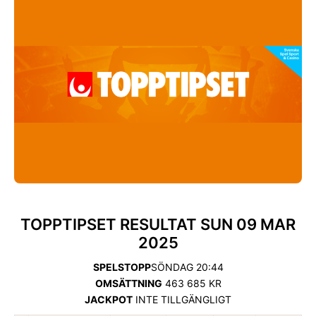
TOPPTIPSET RESULTAT
SUN 09 MAR
2025
SPELSTOPP
SÖNDAG 20:44
OMSÄTTNING
463 685 KR
JACKPOT
INTE TILLGÄNGLIGT