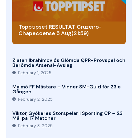
Topptipset RESULTAT Cruzeiro-
Chapecoense 5 Aug(21:59)
Zlatan Ibrahimovićs Glömda QPR-Provspel och
Berömda Arsenal-Avslag
February 1, 2025
Malmö FF Mästare – Vinner SM-Guld för 23:e
Gången
February 2, 2025
Viktor Gyökeres Storspelar i Sporting CP – 23
Mål på 17 Matcher
February 3, 2025