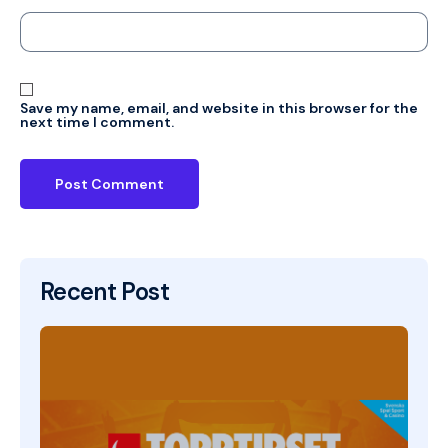
Save my name, email, and website in this browser for the
next time I comment.
Recent Post