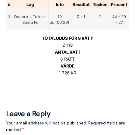
#
Lag
Info
Resultat
Tecken
Procent
3
Deportes Tolima-
19
0 - 1
2
44 - 29
Santa Fe
Jul(00:29)
- 27
TOTALODDS FÖR 8 RÄTT:
2 118
ANTAL RÄTT
8 RÄTT
VÄRDE
1 726 KR
Leave a Reply
Your email address will not be published.
Required fields are
marked
*