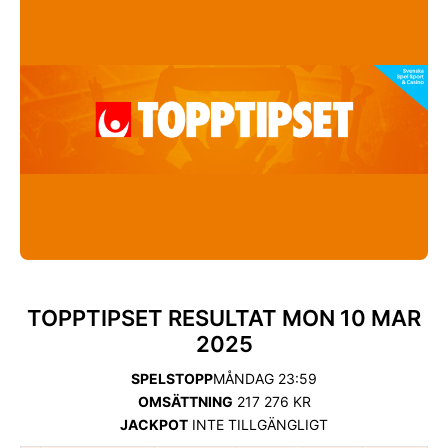
TOPPTIPSET RESULTAT
MON 10 MAR
2025
SPELSTOPP
MÅNDAG 23:59
OMSÄTTNING
217 276 KR
JACKPOT
INTE TILLGÄNGLIGT