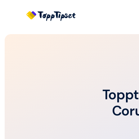
Toppt
Cor