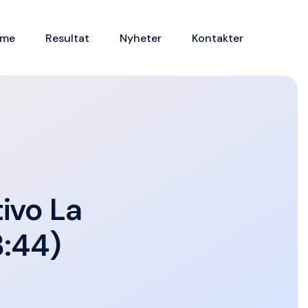
me
Resultat
Nyheter
Kontakter
ivo La
:44)