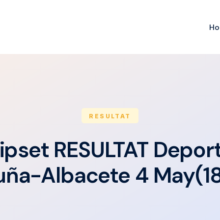
Ho
RESULTAT
ipset RESULTAT Deport
uña-Albacete 4 May(18