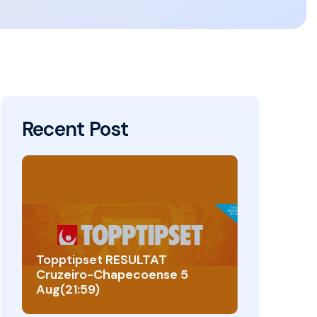
Recent Post
Topptipset RESULTAT
Cruzeiro-Chapecoense 5
Aug(21:59)