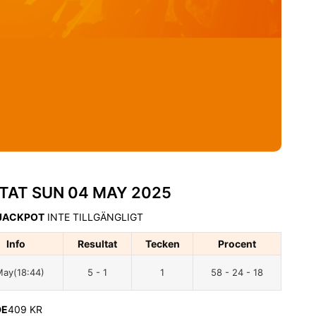
LTAT
SUN 04 MAY 2025
JACKPOT
INTE TILLGÄNGLIGT
Info
Resultat
Tecken
Procent
May(18:44)
5 - 1
1
58 - 24 - 18
DE
409 KR