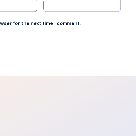
owser for the next time I comment.