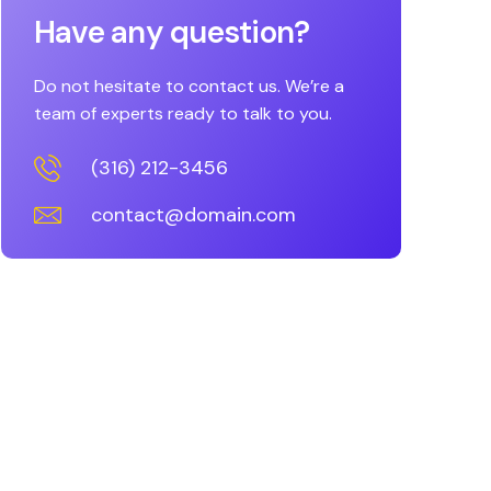
Have any question?
Do not hesitate to contact us. We’re a
team of experts ready to talk to you.
(316) 212-3456
contact@domain.com