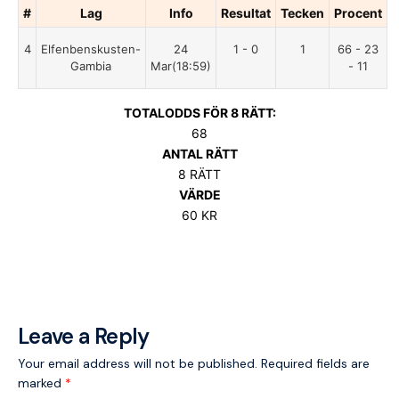
#
Lag
Info
Resultat
Tecken
Procent
4
Elfenbenskusten-
24
1 - 0
1
66 - 23
Gambia
Mar(18:59)
- 11
TOTALODDS FÖR 8 RÄTT:
68
ANTAL RÄTT
8 RÄTT
VÄRDE
60 KR
Leave a Reply
Your email address will not be published.
Required fields are
marked
*