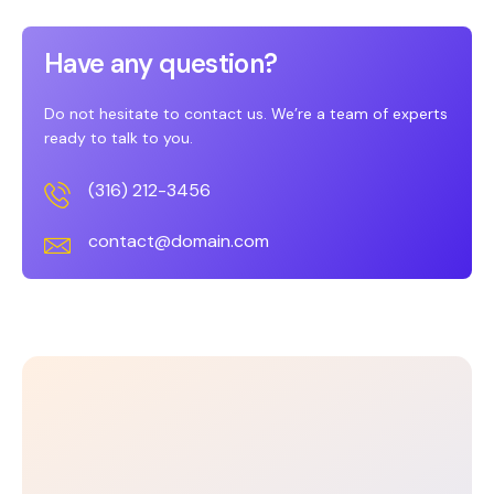
Have any question?
Do not hesitate to contact us. We’re a team of experts
ready to talk to you.
(316) 212-3456
contact@domain.com