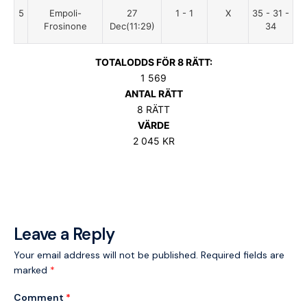
5
Empoli-
27
1 - 1
X
35 - 31 -
Frosinone
Dec(11:29)
34
TOTALODDS FÖR 8 RÄTT:
1 569
ANTAL RÄTT
8 RÄTT
VÄRDE
2 045 KR
Leave a Reply
Your email address will not be published.
Required fields are
marked
*
Comment
*