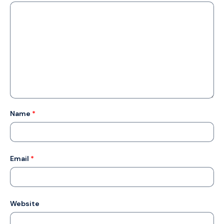
Name
*
Email
*
Website