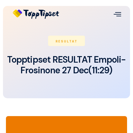
RESULTAT
Topptipset RESULTAT Empoli-
Frosinone 27 Dec(11:29)