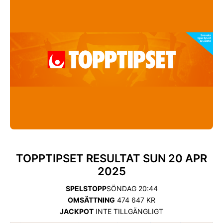
TOPPTIPSET RESULTAT
SUN 20 APR
2025
SPELSTOPP
SÖNDAG 20:44
OMSÄTTNING
474 647 KR
JACKPOT
INTE TILLGÄNGLIGT