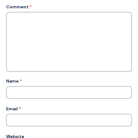
Comment
*
Name
*
Email
*
Website