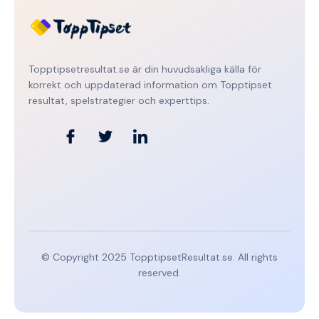
Topptipsetresultat.se är din huvudsakliga källa för
korrekt och uppdaterad information om Topptipset
resultat, spelstrategier och experttips.
© Copyright 2025 TopptipsetResultat.se. All rights
reserved.