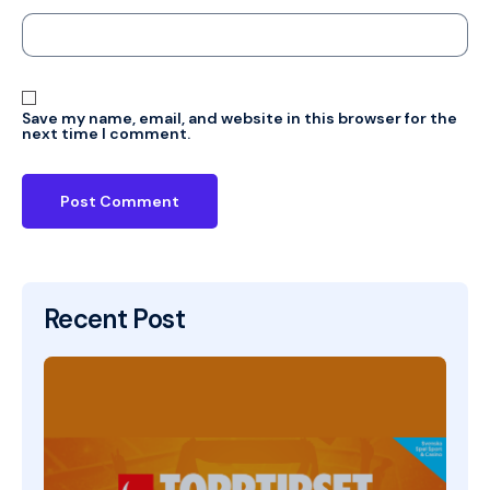
Save my name, email, and website in this browser for the
next time I comment.
Recent Post