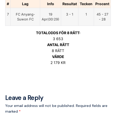
#
Lag
Info
Resultat
Tecken
Procent
7
FC Anyang-
19
3 - 1
1
45 - 27
Suwon FC
Apr(00:29)
- 28
TOTALODDS FÖR 8 RÄTT:
3 653
ANTAL RÄTT
8 RÄTT
VÄRDE
2 179 KR
Leave a Reply
Your email address will not be published.
Required fields are
marked
*