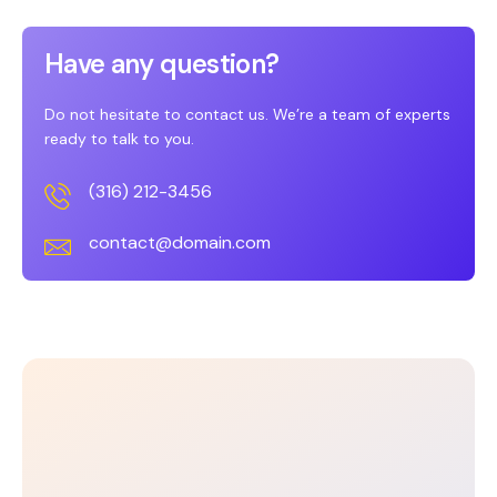
Have any question?
Do not hesitate to contact us. We’re a team of experts
ready to talk to you.
(316) 212-3456
contact@domain.com