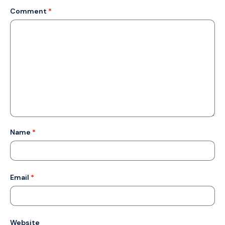
Comment
*
Name
*
Email
*
Website