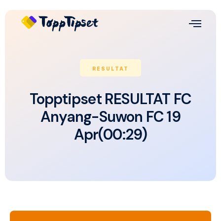
RESULTAT
Topptipset RESULTAT FC
Anyang-Suwon FC 19
Apr(00:29)