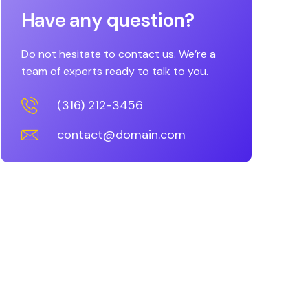
Have any question?
Do not hesitate to contact us. We’re a
team of experts ready to talk to you.
(316) 212-3456
contact@domain.com