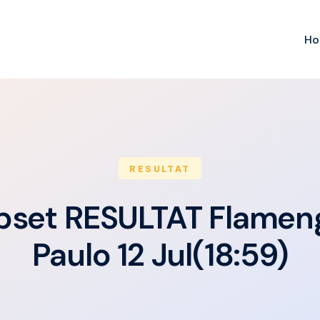
Ho
RESULTAT
pset RESULTAT Flame
Paulo 12 Jul(18:59)