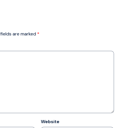
 fields are marked
*
Website