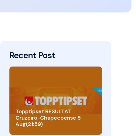
Recent Post
Topptipset RESULTAT
Cruzeiro-Chapecoense 5
Aug(21:59)