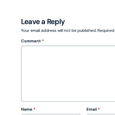
Leave a Reply
Your email address will not be published.
Required
Comment
*
Name
*
Email
*