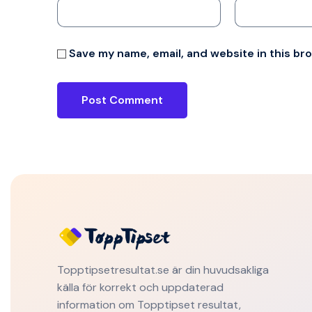
Save my name, email, and website in this br
Topptipsetresultat.se är din huvudsakliga
källa för korrekt och uppdaterad
information om Topptipset resultat,