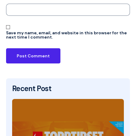
Save my name, email, and website in this browser for the
next time I comment.
Recent Post