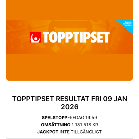
TOPPTIPSET RESULTAT
FRI 09 JAN
2026
SPELSTOPP
FREDAG 19:59
OMSÄTTNING
1 181 518 KR
JACKPOT
INTE TILLGÄNGLIGT