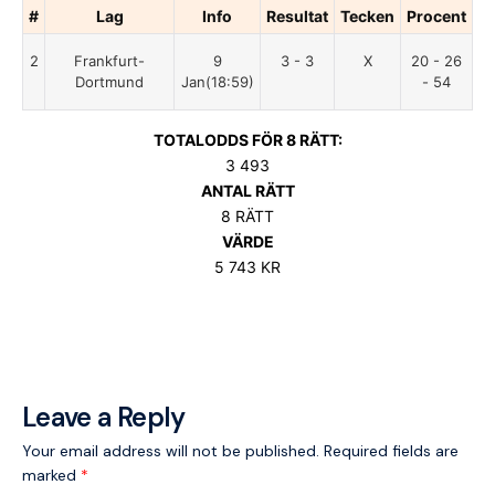
#
Lag
Info
Resultat
Tecken
Procent
2
Frankfurt-
9
3 - 3
X
20 - 26
Dortmund
Jan(18:59)
- 54
TOTALODDS FÖR 8 RÄTT:
3 493
ANTAL RÄTT
8 RÄTT
VÄRDE
5 743 KR
Leave a Reply
Your email address will not be published.
Required fields are
marked
*