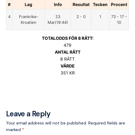
#
Lag
Info
Resultat
Tecken
Procent
4
Frankrike-
23
2 - 0
1
73 - 17 -
Kroatien
Mar(19:44)
10
TOTALODDS FÖR 8 RÄTT:
479
ANTAL RÄTT
8 RÄTT
VÄRDE
351 KR
Leave a Reply
Your email address will not be published.
Required fields are
marked
*