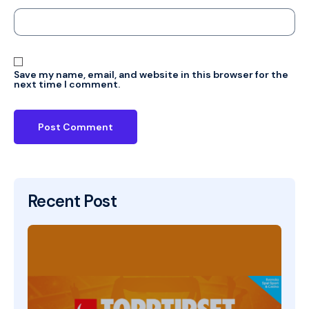
Save my name, email, and website in this browser for the
next time I comment.
Recent Post