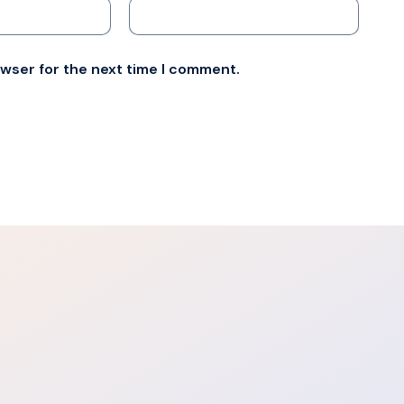
owser for the next time I comment.