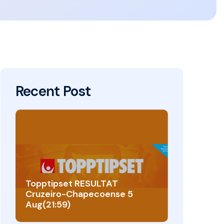
Recent Post
Topptipset RESULTAT
Cruzeiro-Chapecoense 5
Aug(21:59)