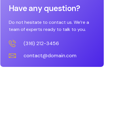
Have any question?
Do not hesitate to contact us. We’re a
team of experts ready to talk to you.
(316) 212-3456
contact@domain.com