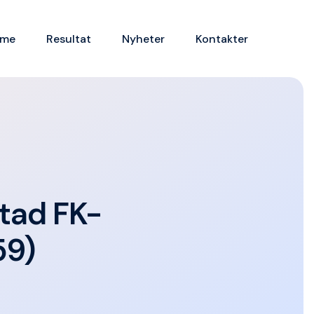
me
Resultat
Nyheter
Kontakter
tad FK-
59)