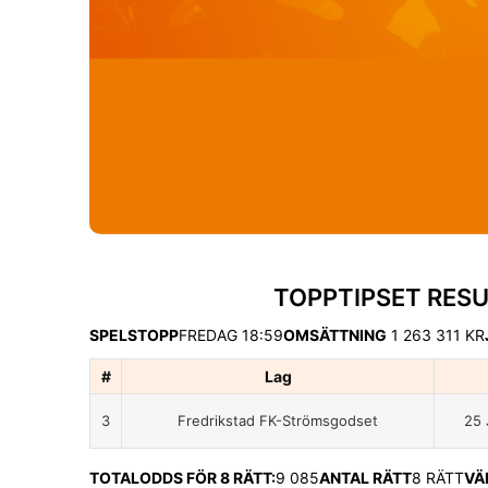
TOPPTIPSET RES
SPELSTOPP
FREDAG 18:59
OMSÄTTNING
1 263 311 KR
#
Lag
3
Fredrikstad FK-Strömsgodset
25 
TOTALODDS FÖR 8 RÄTT:
9 085
ANTAL RÄTT
8 RÄTT
VÄ