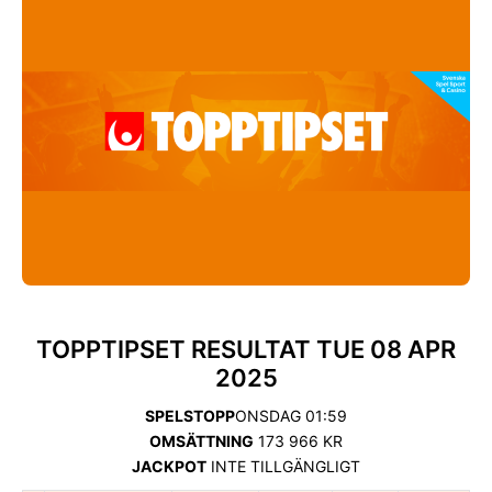
TOPPTIPSET RESULTAT
TUE 08 APR
2025
SPELSTOPP
ONSDAG 01:59
OMSÄTTNING
173 966 KR
JACKPOT
INTE TILLGÄNGLIGT