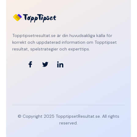
Topptipsetresultat.se är din huvudsakliga källa för
korrekt och uppdaterad information om Topptipset
resultat, spelstrategier och experttips.
© Copyright 2025 TopptipsetResultat.se. All rights
reserved.