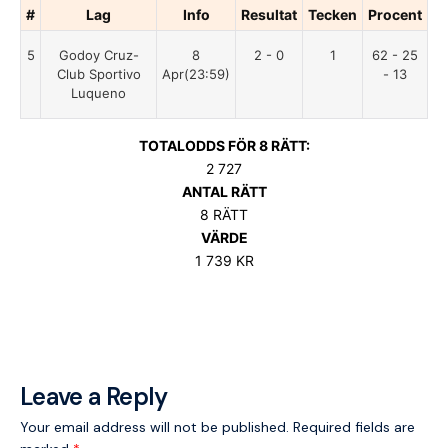
#
Lag
Info
Resultat
Tecken
Procent
5
Godoy Cruz-
8
2 - 0
1
62 - 25
Club Sportivo
Apr(23:59)
- 13
Luqueno
TOTALODDS FÖR 8 RÄTT:
2 727
ANTAL RÄTT
8 RÄTT
VÄRDE
1 739 KR
Leave a Reply
Your email address will not be published.
Required fields are