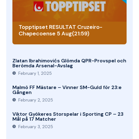
Topptipset RESULTAT Cruzeiro-
Chapecoense 5 Aug(21:59)
Zlatan Ibrahimovićs Glömda QPR-Provspel och
Berömda Arsenal-Avslag
February 1, 2025
Malmö FF Mästare – Vinner SM-Guld för 23:e
Gången
February 2, 2025
Viktor Gyökeres Storspelar i Sporting CP – 23
Mål på 17 Matcher
February 3, 2025