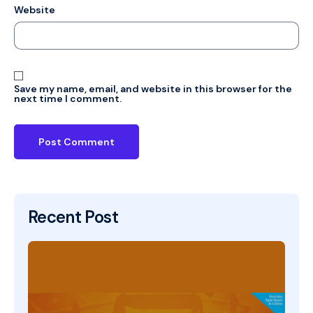
Website
Save my name, email, and website in this browser for the
next time I comment.
Recent Post