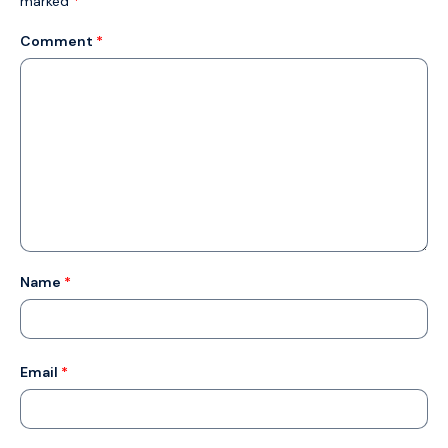
marked
*
Comment
*
Name
*
Email
*