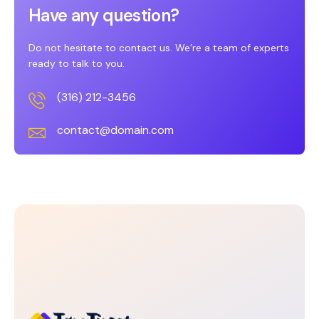
Have any question?
Do not hesitate to contact us. We’re a team of experts
ready to talk to you.
(316) 212-3456
contact@domain.com