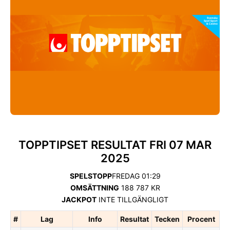
TOPPTIPSET RESULTAT
FRI 07 MAR
2025
SPELSTOPP
FREDAG 01:29
OMSÄTTNING
188 787 KR
JACKPOT
INTE TILLGÄNGLIGT
#
Lag
Info
Resultat
Tecken
Procent