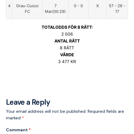
4
Grau-Cusco
7
0 - 0
X
57 - 26 -
FC
Mar(00:29)
17
TOTALODDS FÖR 8 RÄTT:
2 006
ANTAL RÄTT
8 RÄTT
VÄRDE
3 477 KR
Leave a Reply
Your email address will not be published.
Required fields are
marked
*
Comment
*