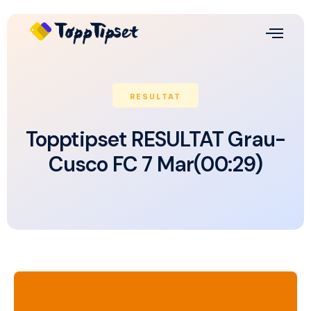
RESULTAT
Topptipset RESULTAT Grau-
Cusco FC 7 Mar(00:29)