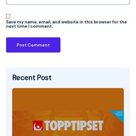
Save my name, email, and website in this browser for the
next time I comment.
Recent Post