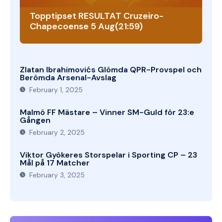
Topptipset RESULTAT Cruzeiro-
Chapecoense 5 Aug(21:59)
Zlatan Ibrahimovićs Glömda QPR-Provspel och
Berömda Arsenal-Avslag
February 1, 2025
Malmö FF Mästare – Vinner SM-Guld för 23:e
Gången
February 2, 2025
Viktor Gyökeres Storspelar i Sporting CP – 23
Mål på 17 Matcher
February 3, 2025