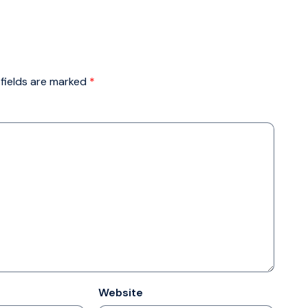
 fields are marked
*
Website