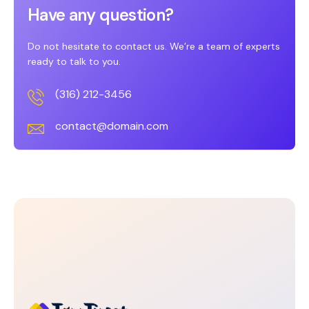
Have any question?
Do not hesitate to contact us. We’re a team of experts
ready to talk to you.
(316) 212-3456
contact@domain.com