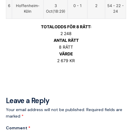
6
Hoffenheim-
3
0 - 1
2
54 - 22 -
Köln
Oct(18:29)
24
TOTALODDS FÖR 8 RÄTT:
2 248
ANTAL RÄTT
8 RÄTT
VÄRDE
2 679 KR
Leave a Reply
Your email address will not be published.
Required fields are
marked
*
Comment
*