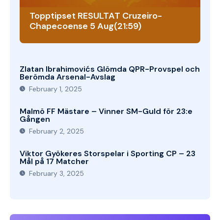
Topptipset RESULTAT Cruzeiro-
Chapecoense 5 Aug(21:59)
Zlatan Ibrahimovićs Glömda QPR-Provspel och
Berömda Arsenal-Avslag
February 1, 2025
Malmö FF Mästare – Vinner SM-Guld för 23:e
Gången
February 2, 2025
Viktor Gyökeres Storspelar i Sporting CP – 23
Mål på 17 Matcher
February 3, 2025