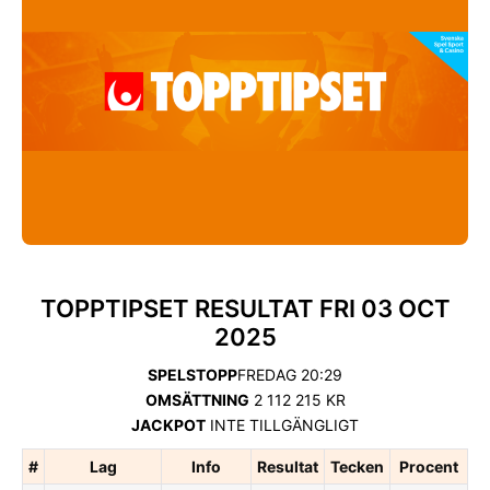
TOPPTIPSET RESULTAT
FRI 03 OCT
2025
SPELSTOPP
FREDAG 20:29
OMSÄTTNING
2 112 215 KR
JACKPOT
INTE TILLGÄNGLIGT
#
Lag
Info
Resultat
Tecken
Procent