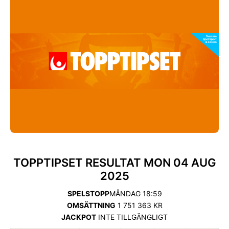
TOPPTIPSET RESULTAT
MON 04 AUG
2025
SPELSTOPP
MÅNDAG 18:59
OMSÄTTNING
1 751 363 KR
JACKPOT
INTE TILLGÄNGLIGT