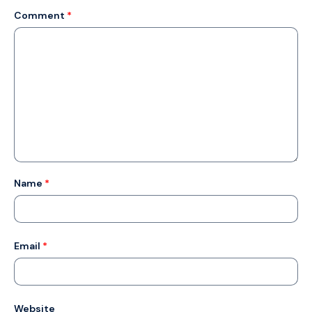
Comment
*
Name
*
Email
*
Website