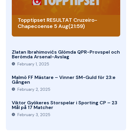
Topptipset RESULTAT Cruzeiro-
Chapecoense 5 Aug(21:59)
Zlatan Ibrahimovićs Glömda QPR-Provspel och
Berömda Arsenal-Avslag
February 1, 2025
Malmö FF Mästare – Vinner SM-Guld för 23:e
Gången
February 2, 2025
Viktor Gyökeres Storspelar i Sporting CP – 23
Mål på 17 Matcher
February 3, 2025