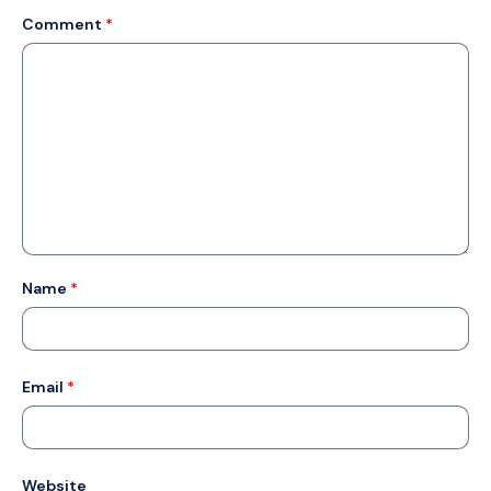
Comment
*
Name
*
Email
*
Website