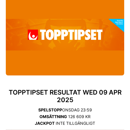
TOPPTIPSET RESULTAT
WED 09 APR
2025
SPELSTOPP
ONSDAG 23:59
OMSÄTTNING
126 609 KR
JACKPOT
INTE TILLGÄNGLIGT