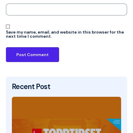
Save my name, email, and website in this browser for the
next time I comment.
Recent Post