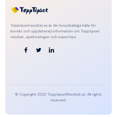
Topptipsetresultat.se är din huvudsakliga källa för
korrekt och uppdaterad information om Topptipset
resultat, spelstrategier och experttips.
© Copyright 2025 TopptipsetResultat.se. All rights
reserved.