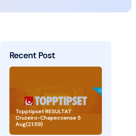
Recent Post
Topptipset RESULTAT
Cruzeiro-Chapecoense 5
Aug(21:59)