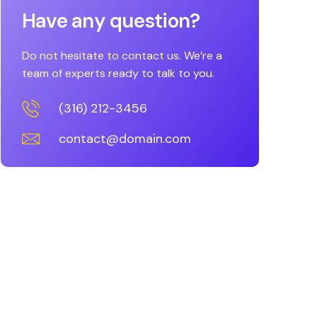
Have any question?
Do not hesitate to contact us. We’re a
team of experts ready to talk to you.
(316) 212-3456
contact@domain.com