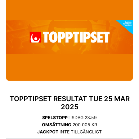
TOPPTIPSET RESULTAT
TUE 25 MAR
2025
SPELSTOPP
TISDAG 23:59
OMSÄTTNING
200 005 KR
JACKPOT
INTE TILLGÄNGLIGT