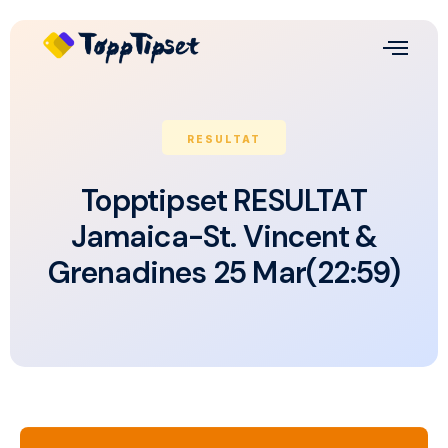
RESULTAT
Topptipset RESULTAT
Jamaica-St. Vincent &
Grenadines 25 Mar(22:59)