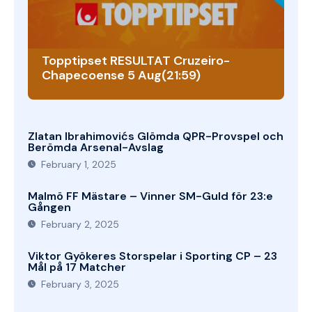
Topptipset RESULTAT Cruzeiro-
Chapecoense 5 Aug(21:59)
Zlatan Ibrahimovićs Glömda QPR-Provspel och
Berömda Arsenal-Avslag
February 1, 2025
Malmö FF Mästare – Vinner SM-Guld för 23:e
Gången
February 2, 2025
Viktor Gyökeres Storspelar i Sporting CP – 23
Mål på 17 Matcher
February 3, 2025