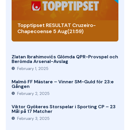
Topptipset RESULTAT Cruzeiro-
Chapecoense 5 Aug(21:59)
Zlatan Ibrahimovićs Glömda QPR-Provspel och
Berömda Arsenal-Avslag
February 1, 2025
Malmö FF Mästare – Vinner SM-Guld för 23:e
Gången
February 2, 2025
Viktor Gyökeres Storspelar i Sporting CP – 23
Mål på 17 Matcher
February 3, 2025