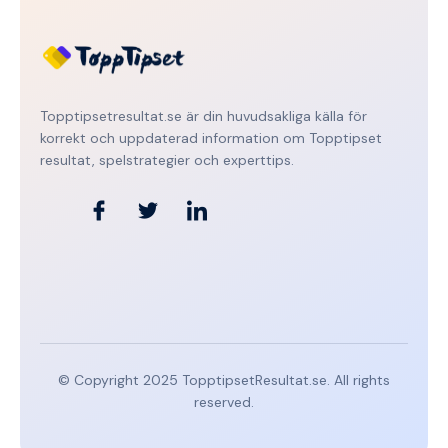
Topptipsetresultat.se är din huvudsakliga källa för
korrekt och uppdaterad information om Topptipset
resultat, spelstrategier och experttips.
© Copyright 2025 TopptipsetResultat.se. All rights
reserved.