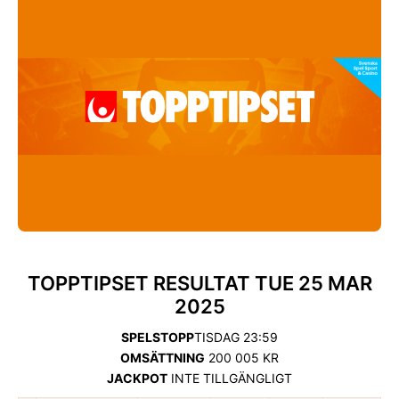
TOPPTIPSET RESULTAT
TUE 25 MAR
2025
SPELSTOPP
TISDAG 23:59
OMSÄTTNING
200 005 KR
JACKPOT
INTE TILLGÄNGLIGT