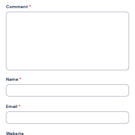
Comment
*
Name
*
Email
*
Website