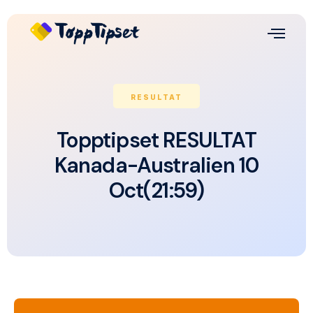
RESULTAT
Topptipset RESULTAT
Kanada-Australien 10
Oct(21:59)