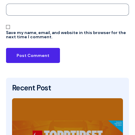
Save my name, email, and website in this browser for the
next time I comment.
Recent Post