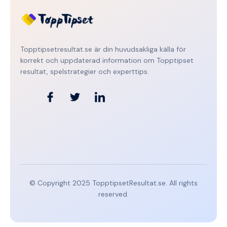
Topptipsetresultat.se är din huvudsakliga källa för
korrekt och uppdaterad information om Topptipset
resultat, spelstrategier och experttips.
© Copyright 2025 TopptipsetResultat.se. All rights
reserved.