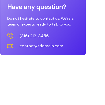
Have any question?
Do not hesitate to contact us. We’re a
team of experts ready to talk to you.
(316) 212-3456
contact@domain.com