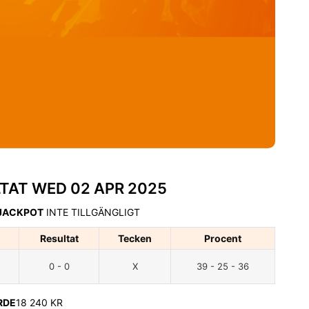
LTAT
WED 02 APR 2025
JACKPOT
INTE TILLGÄNGLIGT
Resultat
Tecken
Procent
0 - 0
X
39 - 25 - 36
RDE
18 240 KR