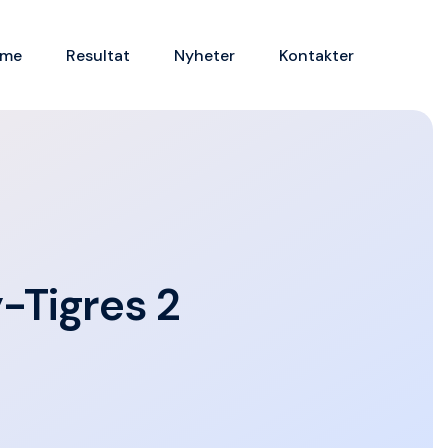
me
Resultat
Nyheter
Kontakter
-Tigres 2