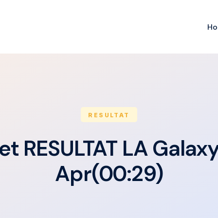
Ho
RESULTAT
et RESULTAT LA Galaxy
Apr(00:29)