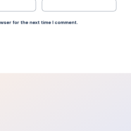
owser for the next time I comment.