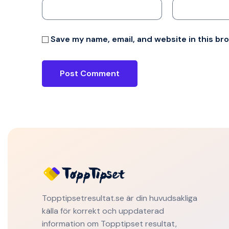
Save my name, email, and website in this br
Topptipsetresultat.se är din huvudsakliga
källa för korrekt och uppdaterad
information om Topptipset resultat,