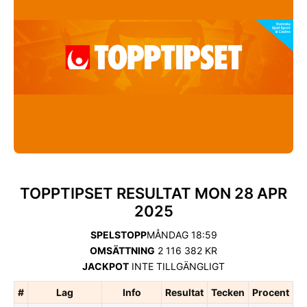
TOPPTIPSET RESULTAT
MON 28 APR
2025
SPELSTOPP
MÅNDAG 18:59
OMSÄTTNING
2 116 382 KR
JACKPOT
INTE TILLGÄNGLIGT
#
Lag
Info
Resultat
Tecken
Procent