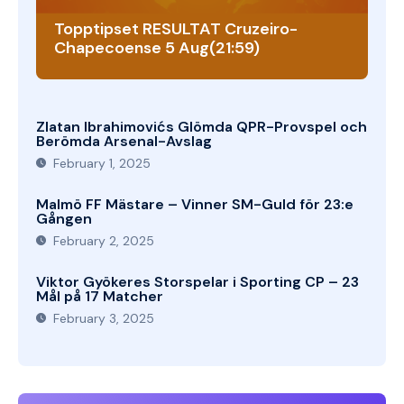
Topptipset RESULTAT Cruzeiro-
Chapecoense 5 Aug(21:59)
Zlatan Ibrahimovićs Glömda QPR-Provspel och
Berömda Arsenal-Avslag
February 1, 2025
Malmö FF Mästare – Vinner SM-Guld för 23:e
Gången
February 2, 2025
Viktor Gyökeres Storspelar i Sporting CP – 23
Mål på 17 Matcher
February 3, 2025