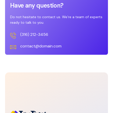
Have any question?
Do not hesitate to contact us. We’re a team of experts
ready to talk to you.
(316) 212-3456
contact@domain.com