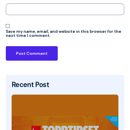
Save my name, email, and website in this browser for the
next time I comment.
Recent Post