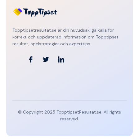
Topptipsetresultat.se är din huvudsakliga källa för
korrekt och uppdaterad information om Topptipset
resultat, spelstrategier och experttips.
© Copyright 2025 TopptipsetResultat.se. All rights
reserved.