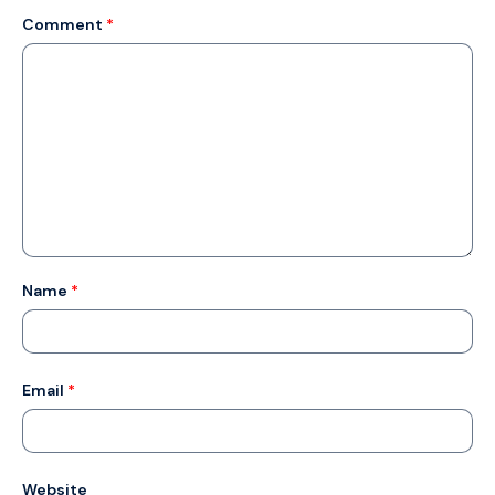
Comment
*
Name
*
Email
*
Website