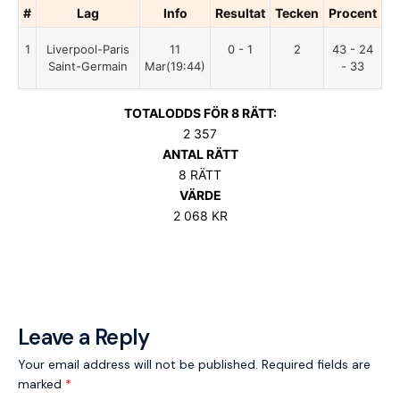
#
Lag
Info
Resultat
Tecken
Procent
1
Liverpool-Paris
11
0 - 1
2
43 - 24
Saint-Germain
Mar(19:44)
- 33
TOTALODDS FÖR 8 RÄTT:
2 357
ANTAL RÄTT
8 RÄTT
VÄRDE
2 068 KR
Leave a Reply
Your email address will not be published.
Required fields are
marked
*