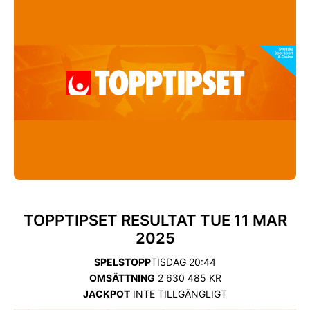
TOPPTIPSET RESULTAT
TUE 11 MAR
2025
SPELSTOPP
TISDAG 20:44
OMSÄTTNING
2 630 485 KR
JACKPOT
INTE TILLGÄNGLIGT