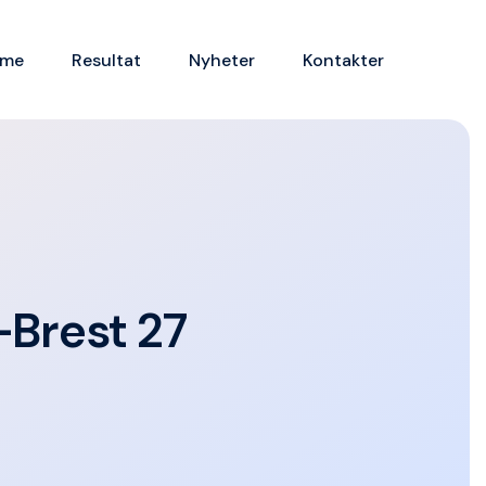
me
Resultat
Nyheter
Kontakter
-Brest 27