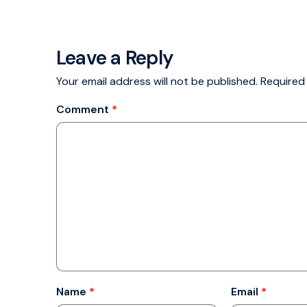
Leave a Reply
Your email address will not be published.
Required
Comment
*
Name
*
Email
*