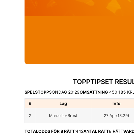
TOPPTIPSET RESU
SPELSTOPP
SÖNDAG 20:29
OMSÄTTNING
450 185 KR
#
Lag
Info
2
Marseille-Brest
27 Apr(18:29)
TOTALODDS FÖR 8 RÄTT:
442
ANTAL RÄTT
8 RÄTT
VÄR