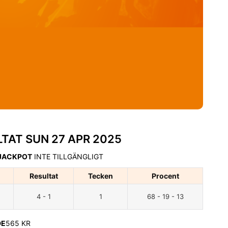
LTAT
SUN 27 APR 2025
JACKPOT
INTE TILLGÄNGLIGT
Resultat
Tecken
Procent
4 - 1
1
68 - 19 - 13
DE
565 KR