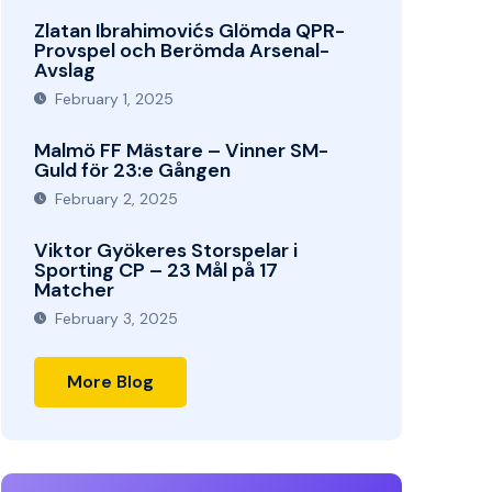
Zlatan Ibrahimovićs Glömda QPR-
Provspel och Berömda Arsenal-
Avslag
February 1, 2025
Malmö FF Mästare – Vinner SM-
Guld för 23:e Gången
February 2, 2025
Viktor Gyökeres Storspelar i
Sporting CP – 23 Mål på 17
Matcher
February 3, 2025
More Blog