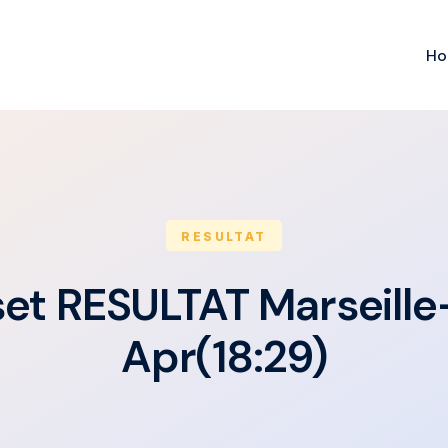
Ho
RESULTAT
et RESULTAT Marseille
Apr(18:29)