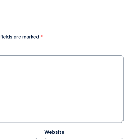
 fields are marked
*
Website