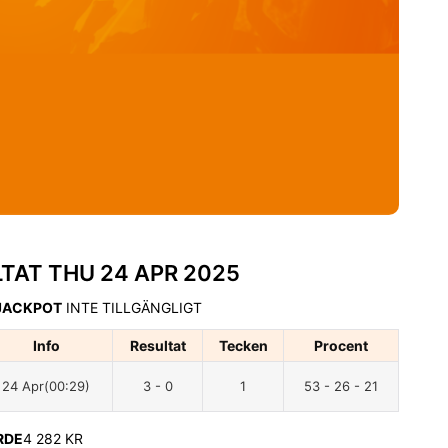
LTAT
THU 24 APR 2025
JACKPOT
INTE TILLGÄNGLIGT
Info
Resultat
Tecken
Procent
24 Apr(00:29)
3 - 0
1
53 - 26 - 21
RDE
4 282 KR