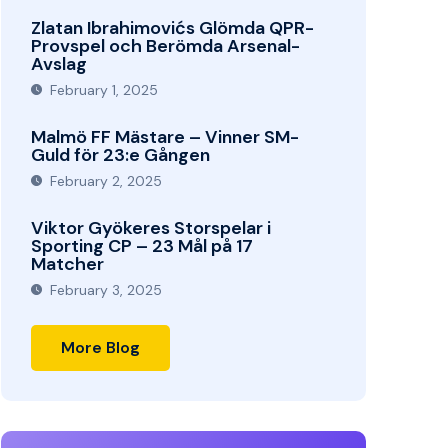
Zlatan Ibrahimovićs Glömda QPR-
Provspel och Berömda Arsenal-
Avslag
February 1, 2025
Malmö FF Mästare – Vinner SM-
Guld för 23:e Gången
February 2, 2025
Viktor Gyökeres Storspelar i
Sporting CP – 23 Mål på 17
Matcher
February 3, 2025
More Blog