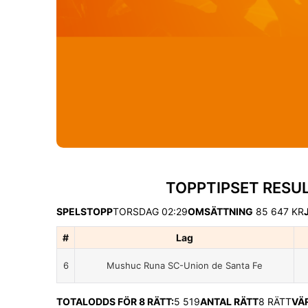
TOPPTIPSET RESU
SPELSTOPP
TORSDAG 02:29
OMSÄTTNING
85 647 KR
#
Lag
6
Mushuc Runa SC-Union de Santa Fe
TOTALODDS FÖR 8 RÄTT:
5 519
ANTAL RÄTT
8 RÄTT
VÄ