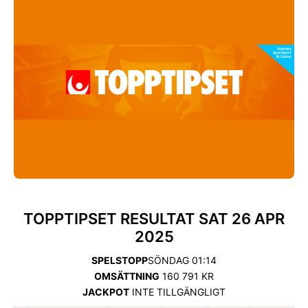
TOPPTIPSET RESULTAT
SAT 26 APR
2025
SPELSTOPP
SÖNDAG 01:14
OMSÄTTNING
160 791 KR
JACKPOT
INTE TILLGÄNGLIGT