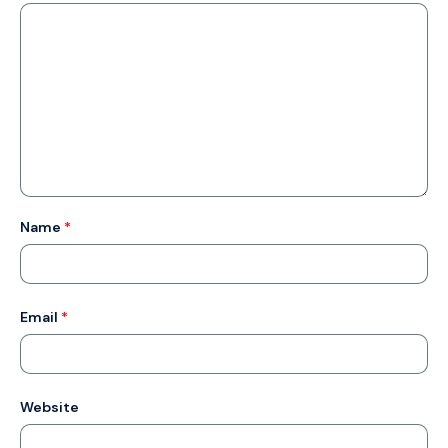
Name
*
Email
*
Website