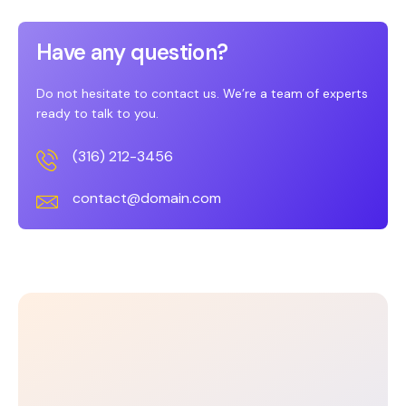
Have any question?
Do not hesitate to contact us. We’re a team of experts
ready to talk to you.
(316) 212-3456
contact@domain.com