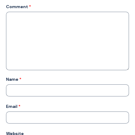
Comment
*
Name
*
Email
*
Website