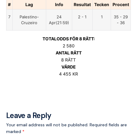
#
Lag
Info
Resultat
Tecken
Procent
7
Palestino-
24
2 - 1
1
35 - 29
Cruzeiro
Apr(21:59)
- 36
TOTALODDS FÖR 8 RÄTT:
2 580
ANTAL RÄTT
8 RÄTT
VÄRDE
4 455 KR
Leave a Reply
Your email address will not be published.
Required fields are
marked
*