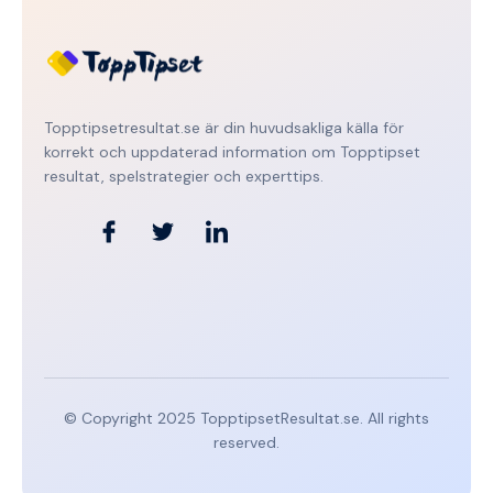
Topptipsetresultat.se är din huvudsakliga källa för
korrekt och uppdaterad information om Topptipset
resultat, spelstrategier och experttips.
© Copyright 2025 TopptipsetResultat.se. All rights
reserved.