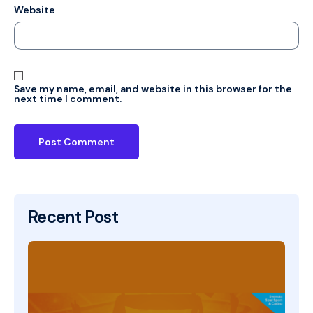
Website
Save my name, email, and website in this browser for the
next time I comment.
Recent Post