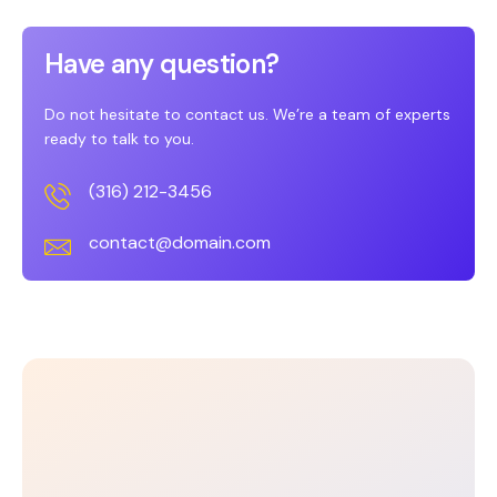
Have any question?
Do not hesitate to contact us. We’re a team of experts
ready to talk to you.
(316) 212-3456
contact@domain.com