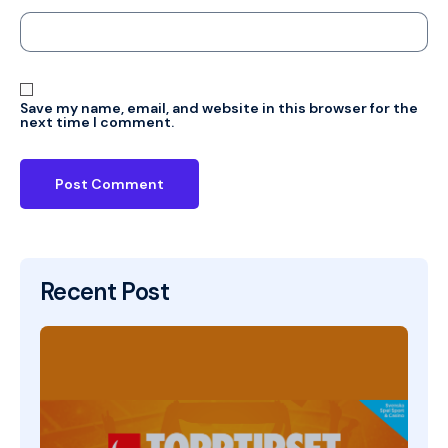
Save my name, email, and website in this browser for the
next time I comment.
Recent Post