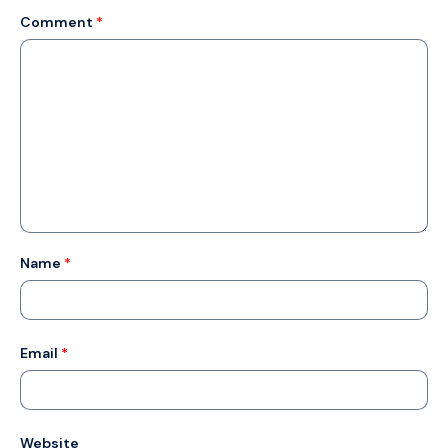
Comment
*
Name
*
Email
*
Website