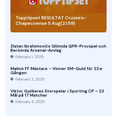
Topptipset RESULTAT Cruzeiro-
Chapecoense 5 Aug(21:59)
Zlatan Ibrahimovićs Glömda QPR-Provspel och
Berömda Arsenal-Avslag
February 1, 2025
Malmö FF Mästare – Vinner SM-Guld för 23:e
Gången
February 2, 2025
Viktor Gyökeres Storspelar i Sporting CP – 23
Mål på 17 Matcher
February 3, 2025